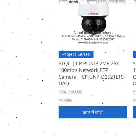
त्वरित दृश्य
Project Series
STQC | CP Plus IP 2MP 25x
S
100mtrs Network PTZ
1
Camera | CP-UNP-D2521L10-
C
DAQ
मूल्य
मू
₹34,750.00
₹
कर शामिल
क
कार्ट में जोड़ें