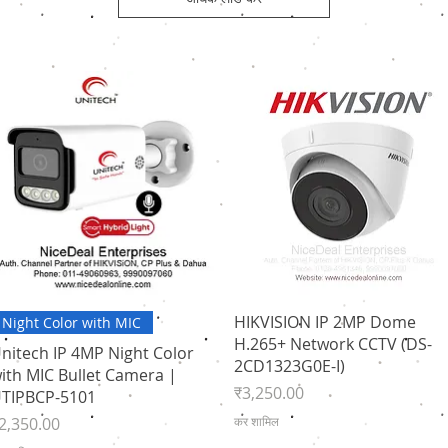
त्वरित दृश्य
त्वरित दृश्य
HIKVISION IP 2MP Dome
Night Color with MIC
H.265+ Network CCTV (DS-
nitech IP 4MP Night Color
2CD1323G0E-I)
ith MIC Bullet Camera |
मूल्य
₹3,250.00
TIPBCP-5101
ल्य
2,350.00
कर शामिल