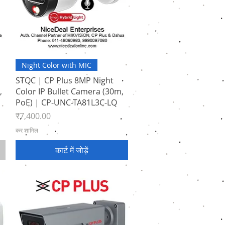
त्वरित दृश्य
Night Color with MIC
STQC | CP Plus 8MP Night
,
Color IP Bullet Camera (30m,
PoE) | CP-UNC-TA81L3C-LQ
मूल्य
₹7,400.00
कर शामिल
कार्ट में जोड़ें