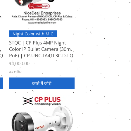
त्वरित दृश्य
Night Color with MIC
STQC | CP Plus 4MP Night
,
Color IP Bullet Camera (30m,
LQ
PoE) | CP-UNC-TA41L3C-D-LQ
मूल्य
₹4,000.00
कर शामिल
कार्ट में जोड़ें