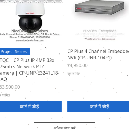
त्वरित दृश्य
त्वरित दृश्य
CP Plus 4 Channel Embedde
Project Series
NVR (CP-UNR-104F1)
TQC | CP Plus IP 4MP 32x
मूल्य
₹4,950.00
75mtrs Network PTZ
amera | CP-UNP-E3241L18-
कर शामिल
DAQ
ल्य
63,500.00
र शामिल
कार्ट में जोड़ें
कार्ट में जोड़ें
अधिक लोड करें