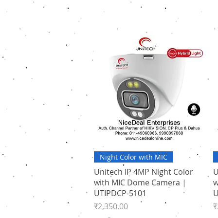
त्वरित दृश्य
Night Color with MIC
Unitech IP 4MP Night Color
U
with MIC Dome Camera |
w
UTIPDCP-5101
U
मूल्य
मू
₹2,350.00
₹