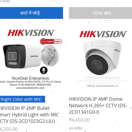
र शामिल
कार्ट में जोड़ें
स्टाक खत्म
त्वरित दृश्य
त्वरित दृश्य
HIKVISION IP 4MP Dome
Night Color with MIC
Network H.265+ CCTV (DS-
IKVISION IP 2MP Bullet
2CD1341G0-I)
mart Hybrid Light with MIC
मूल्य
₹4,450.00
CTV (DS-2CD1023G2-LIU)
ल्य
4,250.00
कर शामिल