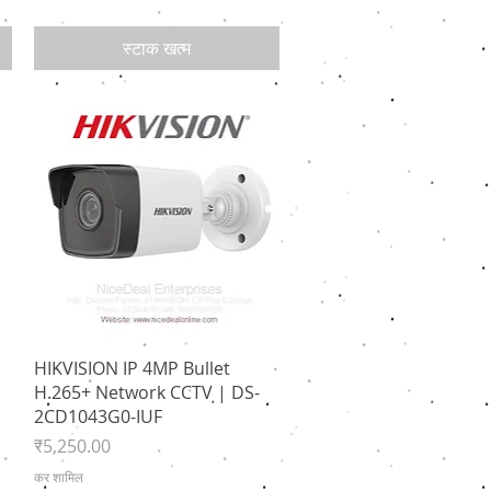
स्टाक खत्म
त्वरित दृश्य
HIKVISION IP 4MP Bullet
H.265+ Network CCTV | DS-
2CD1043G0-IUF
मूल्य
₹5,250.00
कर शामिल