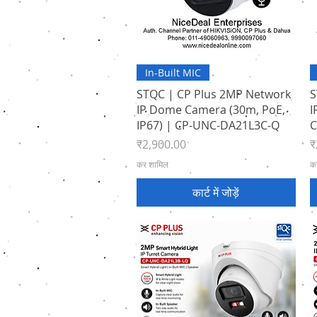
त्वरित दृश्य
In-Built MIC
STQC | CP Plus 2MP Network
S
IP Dome Camera (30m, PoE,
I
IP67) | CP-UNC-DA21L3C-Q
C
मूल्य
मू
₹2,900.00
₹
कर शामिल
क
कार्ट में जोड़ें