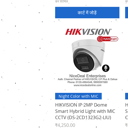
कर शामिल
क
कार्ट में जोड़ें
त्वरित दृश्य
Night Color with MIC
HIKVISION IP 2MP Dome
H
Smart Hybrid Light with MIC
S
CCTV (DS-2CD1323G2-LIU)
C
मूल्य
मू
₹4,250.00
₹