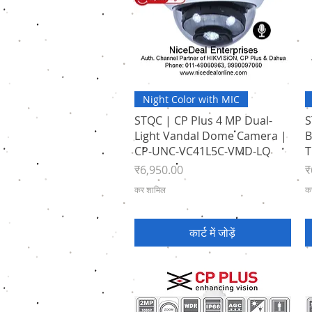
त्वरित दृश्य
Night Color with MIC
STQC | CP Plus 4 MP Dual-
S
Light Vandal Dome Camera |
B
CP-UNC-VC41L5C-VMD-LQ
T
मूल्य
मू
₹6,950.00
₹
कर शामिल
क
कार्ट में जोड़ें