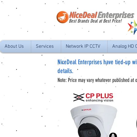
NiceDeal
Enterprises
Best Brands Deal at Best Price!
About Us
Services
Network IP CCTV
Analog HD 
NiceDeal Enterprises have t
ied-up w
details.
Note: Price may vary whatever published at o