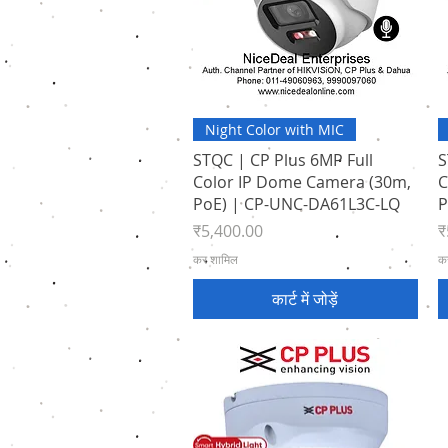
त्वरित दृश्य
Night Color with MIC
STQC | CP Plus 6MP Full
S
Color IP Dome Camera (30m,
C
PoE) | CP-UNC-DA61L3C-LQ
P
मूल्य
मू
₹5,400.00
₹
कर शामिल
क
कार्ट में जोड़ें