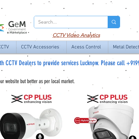
CCTV
Video Analytics
CCTV
CCTV Accessories
Acess Control
Metal Detec
ith
CCTV Dealers to provide services Lucknow
. Please call +91
ur website but better as per local market.