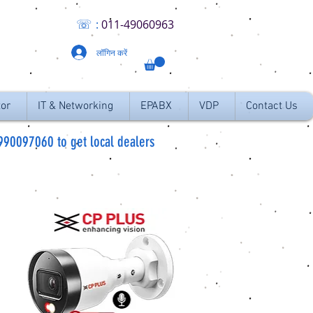
☏
:
011
-49060963
लॉगिन करें
tor
IT & Networking
EPABX
VDP
Contact Us
9990097060 to get local dealers