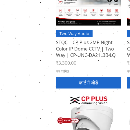
त्वरित दृश्य
Two Way Audio
STQC | CP Plus 2MP Night
S
Color IP Dome CCTV | Two
C
Way | CP-UNC-DA21L3B-LQ
W
मूल्य
मू
₹3,300.00
₹
कर शामिल
क
कार्ट में जोड़ें